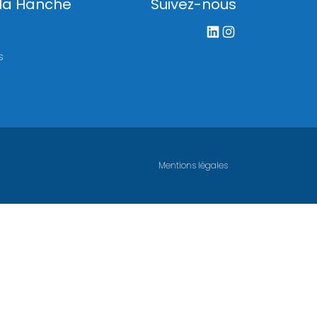
 la Hanche
Suivez-nous
LinkedIn
Instagram
s
Mentions légales