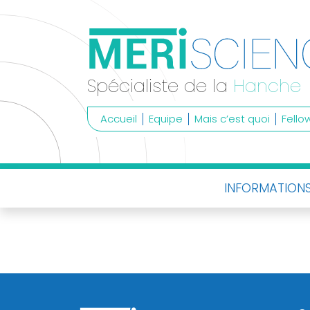
Skip
to
content
Spécialiste
de
Spécialiste de la
Hanche
la
Hanche
Accueil
Equipe
Mais c’est quoi
Fello
Informations
INFORMATIONS
patient
Activités
scientifiques
Contactez-