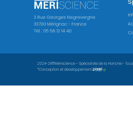
S
nous
In
Menu
2 Rue Georges Negrevergne
Ac
33700 Mérignac - France
général
Tél. : 05 56 12 14 40
Co
Accueil
Equipe
Mais c’est
2024-26©Mériscience – Spécialiste de la Hanche - Tous 
*Conception et développement
quoi
Fellowship
Le Genou