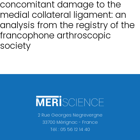
concomitant damage to the
quoi
medial collateral ligament: an
analysis from the registry of the
Fellowship
francophone arthroscopic
La
society
Hanche
2 Rue Georges Negrevergne
33700 Mérignac - France
Tél. : 05 56 12 14 40