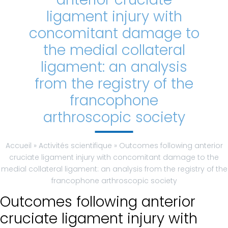
ligament injury with
Classification
concomitant damage to
AMI
the medial collateral
ligament: an analysis
Prévention
from the registry of the
Contactez-
francophone
nous
arthroscopic society
Menu
Accueil
»
Activités scientifique
»
Outcomes following anterior
général
cruciate ligament injury with concomitant damage to the
medial collateral ligament: an analysis from the registry of the
Accueil
francophone arthroscopic society
Equipe
Outcomes following anterior
cruciate ligament injury with
Mais c’est