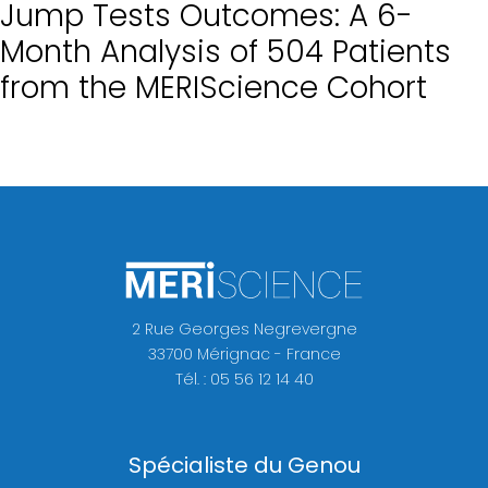
Jump Tests Outcomes: A 6-
quoi
Month Analysis of 504 Patients
from the MERIScience Cohort
Fellowship
La
Hanche
2 Rue Georges Negrevergne
33700 Mérignac - France
Tél. : 05 56 12 14 40
Spécialiste du Genou