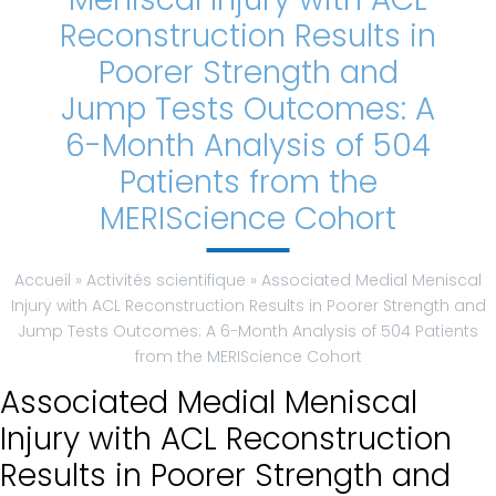
Reconstruction Results in
Classification
Poorer Strength and
AMI
Jump Tests Outcomes: A
6-Month Analysis of 504
Prévention
Patients from the
Contactez-
MERIScience Cohort
nous
Accueil
»
Activités scientifique
»
Associated Medial Meniscal
Menu
Injury with ACL Reconstruction Results in Poorer Strength and
général
Jump Tests Outcomes: A 6-Month Analysis of 504 Patients
from the MERIScience Cohort
Accueil
Associated Medial Meniscal
Equipe
Injury with ACL Reconstruction
Results in Poorer Strength and
Mais c’est