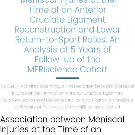
Time of an Anterior
Classification
Cruciate Ligament
AMI
Reconstruction and Lower
Return-to-Sport Rates: An
Prévention
Analysis at 5 Years of
Contactez-
Follow-up of the
nous
MERIscience Cohort
Menu
Accueil
»
Activités scientifique
»
Association between Meniscal
général
Injuries at the Time of an Anterior Cruciate Ligament
Reconstruction and Lower Return-to-Sport Rates: An Analysis
Accueil
at 5 Years of Follow-up of the MERIscience Cohort
Equipe
Association between Meniscal
Injuries at the Time of an
Mais c’est